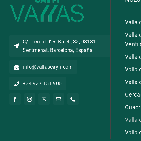
Valla 
Valla 
C/ Torrent d’en Baiell, 32, 08181
Venti
Sentmenat, Barcelona, España
Valla 
info@vallascayfi.com
Valla 
Valla 
+34 937 151 900
Cerca
Cuadr
Valla 
Valla 