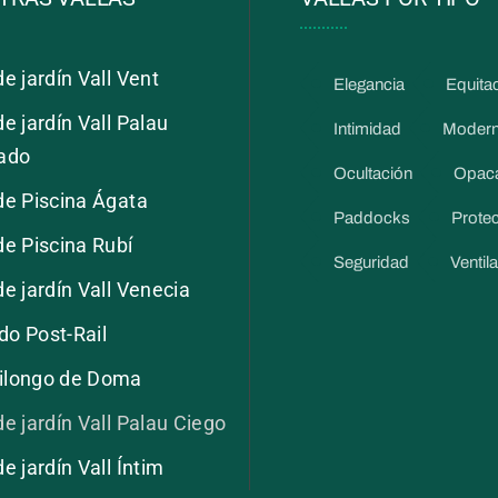
de jardín Vall Vent
Elegancia
Equita
de jardín Vall Palau
Intimidad
Moder
lado
Ocultación
Opac
de Piscina Ágata
Paddocks
Prote
de Piscina Rubí
Seguridad
Ventil
de jardín Vall Venecia
do Post-Rail
ilongo de Doma
de jardín Vall Palau Ciego
de jardín Vall Íntim