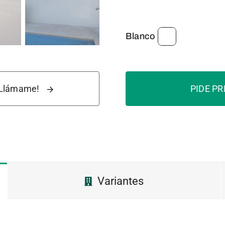
Blanco
¡Llámame!
PIDE P
Variantes