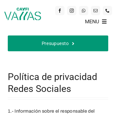
Skip
to
content
MENU
Inicio
Presupuesto
Nuestras Vallas
Política de privacidad
Quiénes Somos
Redes Sociales
Beneficios del PVC
Contacto
1.- Información sobre el responsable del