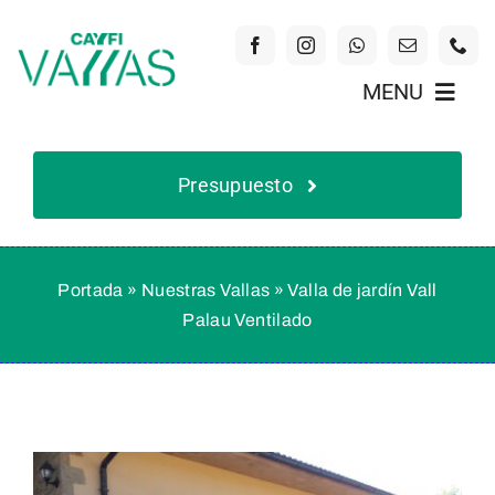
Skip
to
content
MENU
Inicio
Presupuesto
Nuestras Vallas
Portada
»
Nuestras Vallas
»
Valla de jardín Vall
Palau Ventilado
Quiénes Somos
Beneficios del PVC
Contacto